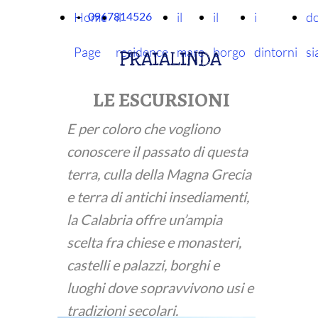
Home
il
il
il
i
d
0967814526
Page
residence
mare
borgo
dintorni
s
PRAIALINDA
LE ESCURSIONI
E per coloro che vogliono
conoscere il passato di questa
terra, culla della Magna Grecia
e terra di antichi insediamenti,
la Calabria offre un’ampia
scelta fra chiese e monasteri,
castelli e palazzi, borghi e
luoghi dove sopravvivono usi e
tradizioni secolari.